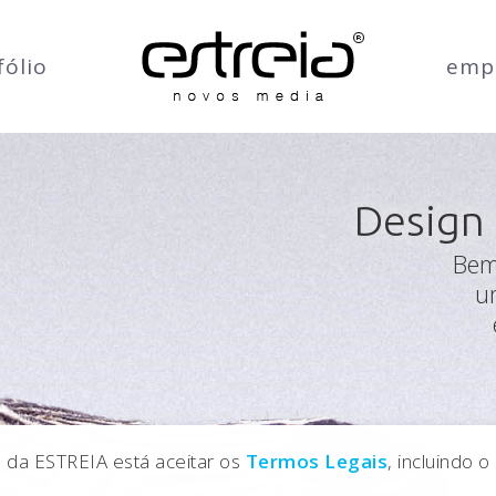
fólio
emp
Design
Bem
u
na da ESTREIA está aceitar os
Termos Legais
, incluindo 