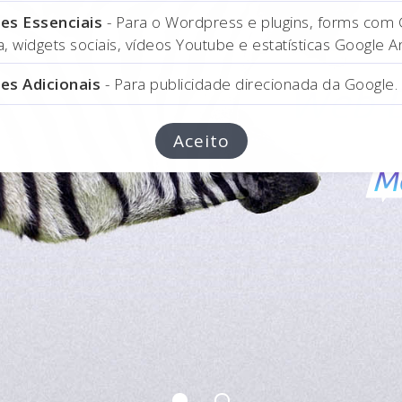
es Essenciais
- Para o Wordpress e plugins, forms com
 widgets sociais, vídeos Youtube e estatísticas Google An
Next
es Adicionais
- Para publicidade direcionada da Google.
Web D
Aceito
Ma