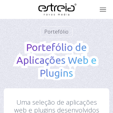
Toog
men
Portefólio
Portefólio de
Portefólio de
Aplicações Web e
Aplicações Web e
Plugins
Plugins
Uma seleção de aplicações
web e plugins desenvolvidos