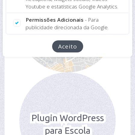
Youtube e estatísticas Google Analytics.
Permissões Adicionais
Aplicação Web
- Para
publicidade direcionada da Google.
Imobiliária
Para consultora
Aceito
imobiliária
Plugin WordPress
para Escola