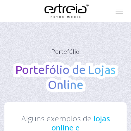
Toog
men
Portefólio
Portefólio de Lojas
Portefólio de Lojas
Online
Online
Alguns exemplos de
lojas
online e