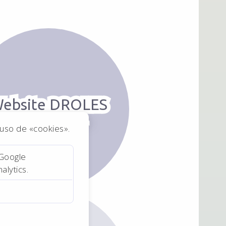
ebsite DROLES
Design web para
o uso de «cookies».
contabilistas
 Google
alytics.