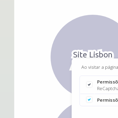
Site Lisbon
Apartments
Ao visitar a pági
Web design
de site de
Permissõ
ReCaptcha,
alojamento
Permissõ