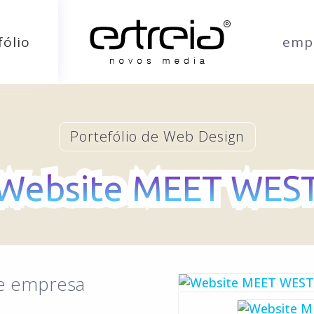
fólio
emp
Portefólio de Web Design
Website MEET WES
Website MEET WES
de empresa