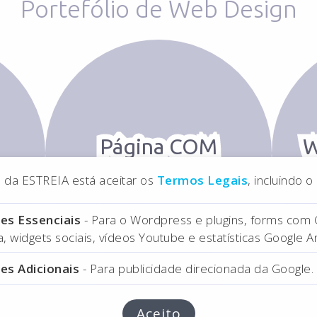
Portefólio de Web Design
Página COM
W
CORPUS
na da ESTREIA está aceitar os
Termos Legais
, incluindo 
Website de clínica
desportiva
es Essenciais
- Para o Wordpress e plugins, forms com
 widgets sociais, vídeos Youtube e estatísticas Google An
es Adicionais
- Para publicidade direcionada da Google.
Aceito