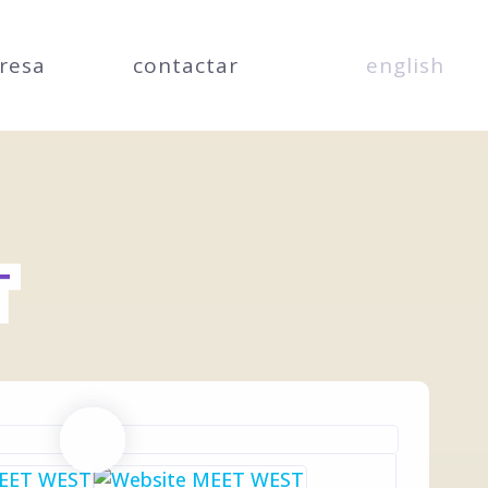
resa
contactar
english
T
T