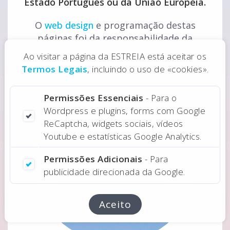
Estado Português ou da União Europeia.
O
web design
e programação destas
páginas foi da responsabilidade da
ESTREIA.
Ao visitar a página da ESTREIA está aceitar os
Termos Legais
, incluindo o uso de «cookies».
Permissões Essenciais
- Para o
Wordpress e plugins, forms com Google
ReCaptcha, widgets sociais, vídeos
Youtube e estatísticas Google Analytics.
Site Territorial
Permissões Adicionais
- Para
publicidade direcionada da Google.
Agenda 2030
Renovação site
Aceito
Institucional