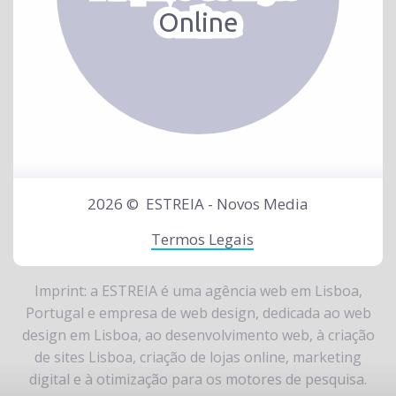
Online
2026 ©
ESTREIA - Novos Media
Termos Legais
Imprint: a ESTREIA é uma
agência web em Lisboa,
Portugal
e
empresa de web design
, dedicada ao
web
design em Lisboa
, ao
desenvolvimento web
, à
criação
de sites Lisboa
,
criação de lojas online
,
marketing
digital
e à
otimização para os motores de pesquisa
.