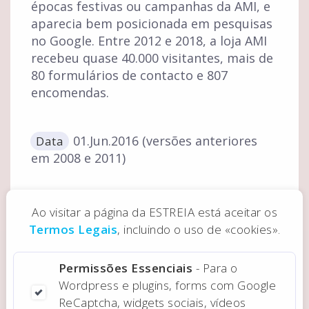
épocas festivas ou campanhas da AMI, e
aparecia bem posicionada em pesquisas
no Google. Entre 2012 e 2018, a loja AMI
recebeu quase 40.000 visitantes, mais de
80 formulários de contacto e 807
encomendas.
01.Jun.2016 (versões anteriores
Data
em 2008 e 2011)
Ao visitar a página da ESTREIA está aceitar os
Precisa de uma loja online profissional?
Termos Legais
, incluindo o uso de «cookies».
Pedir Orçamento
Permissões Essenciais
- Para o
Wordpress e plugins, forms com Google
ReCaptcha, widgets sociais, vídeos