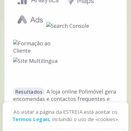
A loja online Polimóvel gera
Resultados
encomendas e contactos frequentes e
aparece bem posicionada nos motores
Ao visitar a página da ESTREIA está aceitar os
de pesquisa em pesquisas relacionadas
Termos Legais
, incluindo o uso de «cookies».
com a sua atividade, como pesquisa por
“
sofás lisboa
” ou “
loja de móveis lisboa
“.