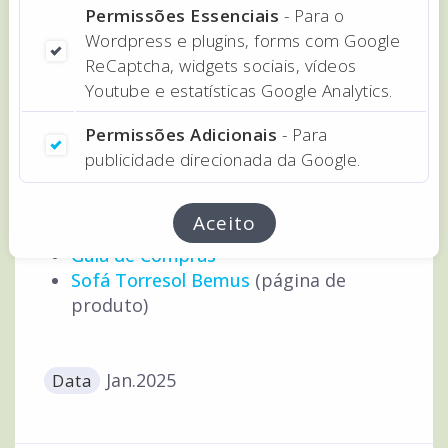
Nota: os resultados de pesquisa podem
Permissões Essenciais
- Para o
variar ao longo do tempo, e de acordo
Wordpress e plugins, forms com Google
com o seu histórico de pesquisas, língua
ReCaptcha, widgets sociais, vídeos
e localização.
Youtube e estatísticas Google Analytics.
Permissões Adicionais
- Para
publicidade direcionada da Google.
Exemplos do trabalho
Loja de Móveis em Lisboa
(1ª página)
Aceito
Sofás
(categoria de produtos)
Guia de Compras
Sofá Torresol Bemus
(página de
produto)
Jan.2025
Data