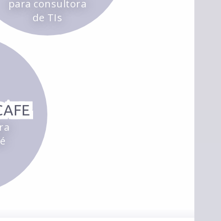
para consultora
de TIs
CAFE
ra
fé