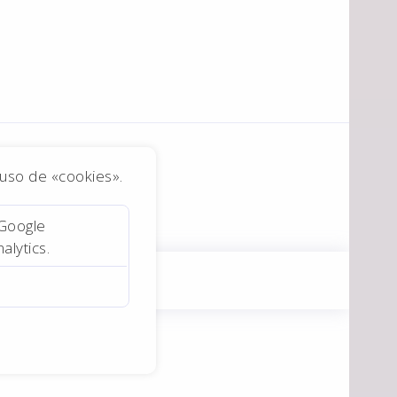
o uso de «cookies».
 Google
alytics.