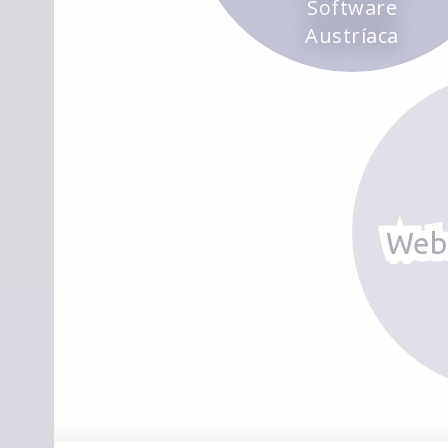
Software
Austríaca
Web