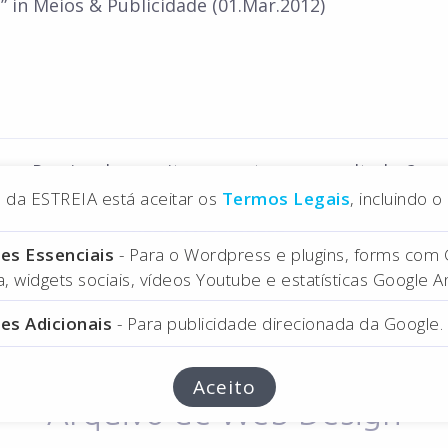
s” in Meios & Publicidade (01.Mar.2012)
Precisa de um site que entregue resultados?
na da ESTREIA está aceitar os
Termos Legais
, incluindo 
Pedir Orçamento
es Essenciais
- Para o Wordpress e plugins, forms com
 widgets sociais, vídeos Youtube e estatísticas Google An
Entrar em Contacto
es Adicionais
- Para publicidade direcionada da Google.
Aceito
Arquivo de Web Design