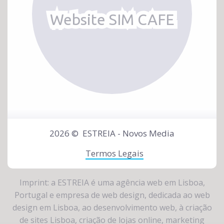
Website SIM CAFE
2026 ©
ESTREIA - Novos Media
Termos Legais
Imprint: a ESTREIA é uma
agência web em Lisboa,
Portugal
e
empresa de web design
, dedicada ao
web
design em Lisboa
, ao
desenvolvimento web
, à
criação
de sites Lisboa
,
criação de lojas online
,
marketing