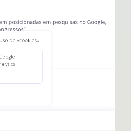
em posicionadas em pesquisas no Google,
ongressos”.
o uso de «cookies».
 Google
alytics.