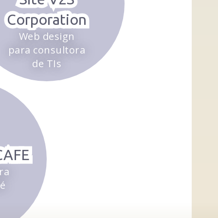
Corporation
Web design
para consultora
de TIs
CAFE
ra
fé