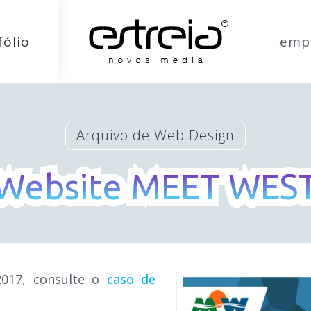
fólio
emp
Arquivo de Web Design
Website MEET WES
Website MEET WES
2017, consulte o
caso de