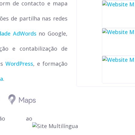
 form de contacto e mapa
ões de partilha nas redes
idade AdWords
no Google,
ação e contabilização de
os
WordPress
, e formação
sa
.