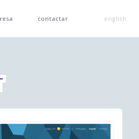
resa
contactar
english
T
T